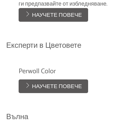
ги предпазвайте от избледняване.
НАУЧЕТЕ ПОВЕЧЕ
Експерти в Цветовете
Капсули Perwoll Black
Запазете сиянието на тъмните си дрехи и ги
предпазвайте от избледняване.
Perwoll Color
НАУЧЕТЕ ПОВЕЧЕ
НАУЧЕТЕ ПОВЕЧЕ
Вълна
Perwoll Black
НАУЧЕТЕ ПОВЕЧЕ