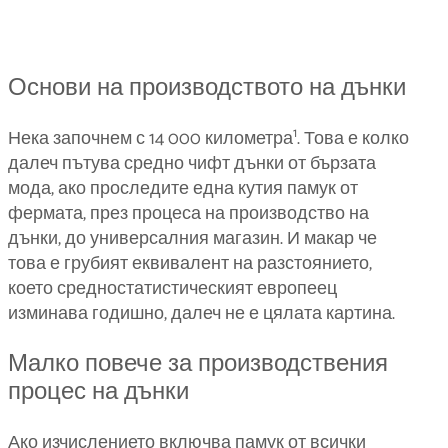
Основи на производството на дънки
1
Нека започнем с 14 000 километра
. Това е колко
далеч пътува средно чифт дънки от бързата
мода, ако проследите една кутия памук от
фермата, през процеса на производство на
дънки, до универсалния магазин. И макар че
това е грубият еквивалент на разстоянието,
което средностатистическият европеец
изминава годишно, далеч не е цялата картина.
Малко повече за производствения
процес на дънки
Ако изчислението включва памук от всички