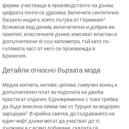
ферми, участващи в производството на дънки,
цифрата почти се удвоява. Включете синтетично
2
багрило индиго, което пътува от Германия
.
Всякакъв вид деним, включително и добрия ви
приятел, еластичните дънки, изискват еластан и
допълнителни 18 000 километра, тъй като по-
голямата част от него се произвежда в
Бразилия.
Детайли относно бързата мода
Медни копчета, нитове, ципове, памучен конец и
допълнителен плат за подплата на джоба
пристигат отдалеч. Едновременно с това трябва
да бъде внесена пемза чак от Турция за модерен
2
зарършек
. В крайна сметка, до създаването на
един чифт дънки могат да участват до 15
държави и с всяко добавяне, скалата се