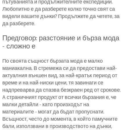
пътуванията и продължителните експедиции.
Любопитно е да разберете колко точно свят са
видели вашите дънки? Продължете да четете, за
да разберете.
Предговор: разстояние и бърза мода
- сложно е
По своята същност бързата мода е малко
маниакална. В стремежа си да предостави най-
актуалния външен вид, за най-кратък период от
време и на най-ниски цени, тя завинаги се
надпреварва да спазва безкраен ред от срокове.
A страничният продукт от всички бързания е, че
малки детайли - като произходът на
материалите - могат да бъдат пропуснати.
Всъщност, често до момента, в който памучните
бали, използвани в производството на дънки,