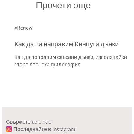
Прочети още
#Renew
Как да си направим Кинцуги дънки
Как да поправим скъсани дънки, използвайки
стара японска философия
#Relearn
#Renew
Бавна мода срещу справедлива
“Направи си сам“ Кинцуги за изцапана
търговия
Свържете се с нас
рокля
Последвайте в Instagram
Обяснение на съзнателни избори и термини