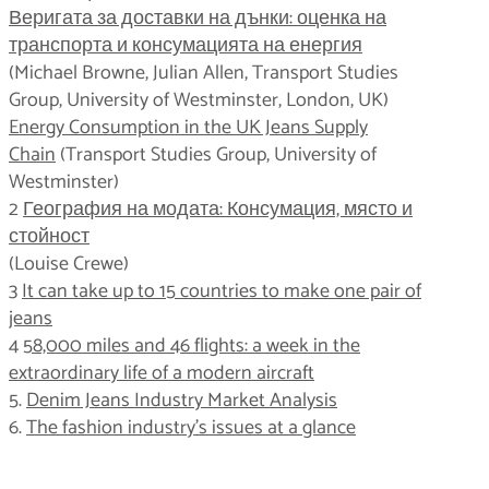
Веригата за доставки на дънки: оценка на
транспорта и консумацията на енергия
(Michael Browne, Julian Allen, Transport Studies
Group, University of Westminster, London, UK)
Energy Consumption in the UK Jeans Supply
Chain
(Transport Studies Group, University of
Westminster)
2
География на модата: Консумация, място и
стойност
(Louise Crewe)
3
It can take up to 15 countries to make one pair of
jeans
4
58,000 miles and 46 flights: a week in the
extraordinary life of a modern aircraft
5.
Denim Jeans Industry Market Analysis
6.
The fashion industry’s issues at a glance