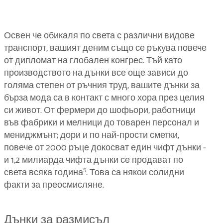
Освен че обикаля по света с различни видове
транспорт, вашият деним също се ръкува повече
от дипломат на глобален конгрес. Тъй като
производството на дънки все още зависи до
голяма степен от ръчния труд, вашите дънки за
бърза мода са в контакт с много хора през целия
си живот. От фермери до шофьори, работници
във фабрики и мелници до товарен персонал и
мениджмънт; дори и по най-прости сметки,
повече от 2000 ръце докосват един чифт дънки -
и 1,2 милиарда чифта дънки се продават по
5
света всяка година
. Това са някои солидни
факти за преосмисляне.
Дънки за размисъл