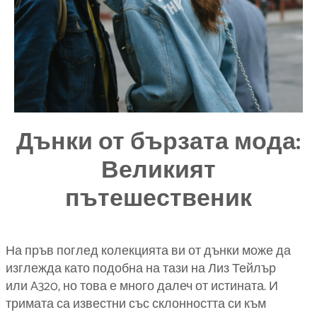
Дънки от бързата мода:
Великият
пътешественик
На пръв поглед колекцията ви от дънки може да
изглежда като подобна на тази на Лиз Тейлър
или A320, но това е много далеч от истината. И
тримата са известни със склонността си към