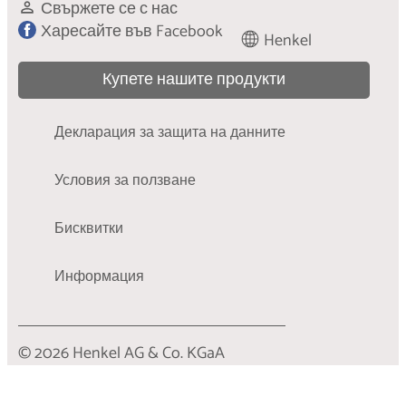
Как да поправим изцапана рокля, прилагайки
Свържете се с нас
тази древна японска философия
Харесайте във Facebook
Henkel
Купете нашите продукти
Декларация за защита на данните
Условия за ползване
Бисквитки
Информация
© 2026 Henkel AG & Co. KGaA