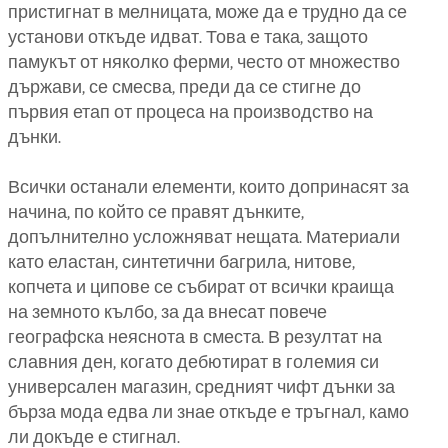
пристигнат в мелницата, може да е трудно да се
установи откъде идват. Това е така, защото
памукът от няколко ферми, често от множество
държави, се смесва, преди да се стигне до
първия етап от процеса на производство на
дънки.
Всички останали елементи, които допринасят за
начина, по който се правят дънките,
допълнително усложняват нещата. Материали
като еластан, синтетични багрила, нитове,
копчета и ципове се събират от всички краища
на земното кълбо, за да внесат повече
географска неяснота в сместа. В резултат на
славния ден, когато дебютират в големия си
универсален магазин, средният чифт дънки за
бърза мода едва ли знае откъде е тръгнал, камо
ли докъде е стигнал.