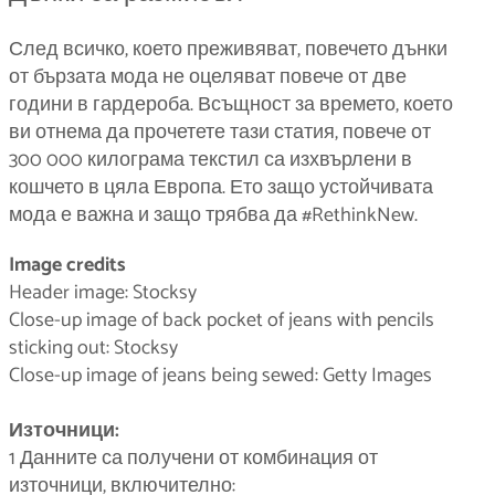
След всичко, което преживяват, повечето дънки
от бързата мода не оцеляват повече от две
години в гардероба. Всъщност за времето, което
ви отнема да прочетете тази статия, повече от
300 000 килограма текстил са изхвърлени в
кошчето в цяла Европа. Ето защо устойчивата
мода е важна и защо трябва да #RethinkNew.
Image credits
Header image: Stocksy
Close-up image of back pocket of jeans with pencils
sticking out: Stocksy
Close-up image of jeans being sewed: Getty Images
Източници:
1 Данните са получени от комбинация от
източници, включително: