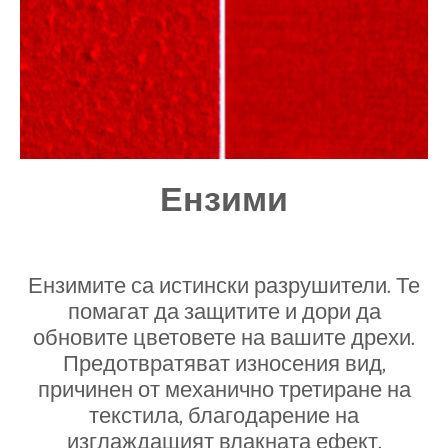
Ензими
Ензимите са истински разрушители. Те
помагат да защитите и дори да
обновите цветовете на вашите дрехи.
Предотвратяват износения вид,
причинен от механично третиране на
текстила, благодарение на
изглаждащият влакната ефект.