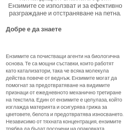
Ензимите се използват и за ефективно
разграждане и отстраняване на петна.
Добре е да знаете
Ензимите са почистващи агенти на биологична
основа. Те са мощни съставки, които работят
като катализатори, така че всяка молекула
действа повече от веднъж. Ензимите могат да
помогнат за предотвратяване на видимите
признаци от ежедневното механично третиране
на текстила. Един от ензимите е целулаза, който
изглажда материята и осигурява грижа за
цветовете, белота и предотвратява износването.
Независимо от тяхната концентрация, ензимите
трябва да бъдат посочени на опаковката,