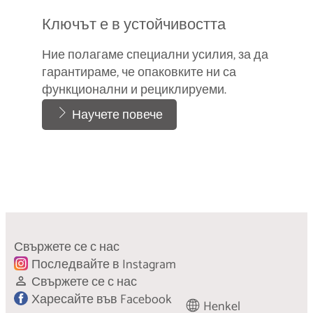
Ключът е в устойчивостта
Ние полагаме специални усилия, за да
гарантираме, че опаковките ни са
функционални и рециклируеми.
Научете повече
Транспорт и логистика в Хенкел
Станете част от инициативата
Рязкото увеличение на въглеродния
Близо 80% от използваните енергия и
диоксид в атмосферата причинява
Свържете се с нас
въглероден отпечатък на перилните
затопляне на планетата и е основната
Последвайте в Instagram
препарати са следствие от фазата на
причина за изменението на климата.
Свържете се с нас
употреба, т.е. действителният процес на
Научете повече
Харесайте във Facebook
изпиране у дома.
Henkel